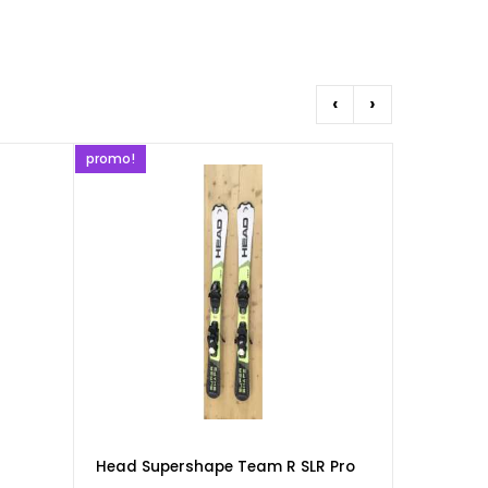
‹
›
promo!
promo!
Head Supershape Team R SLR Pro
Volkl Rac