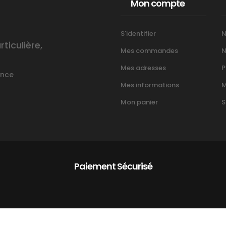
Mon compte
S'identifier
N
iculière,
Mes commandes
N
Mes adresses
P
ance
Mes informations
M
Mon panier
S
Paiement Sécurisé