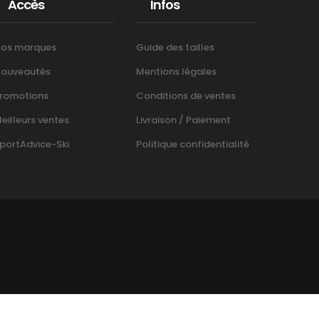
Accès
Infos
os marques
Guide des tailles
ouveautés
Mentions légales
romotions
Conditions de ventes
eilleurs ventes
Livraison / Paiement
portAdvice-Ski
Politique confidentialité