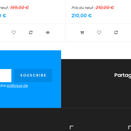
195,00 €
210,00 €
neuf :
Prix du neuf :
0 €
210,00 €
Partag
SOUSCRIRE
otre
politique de