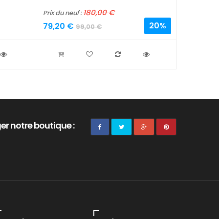
(enfant)
180,00 €
Prix du neuf :
Prix du neu
20%
79,20 €
64,00 
99,00 €
er notre boutique :