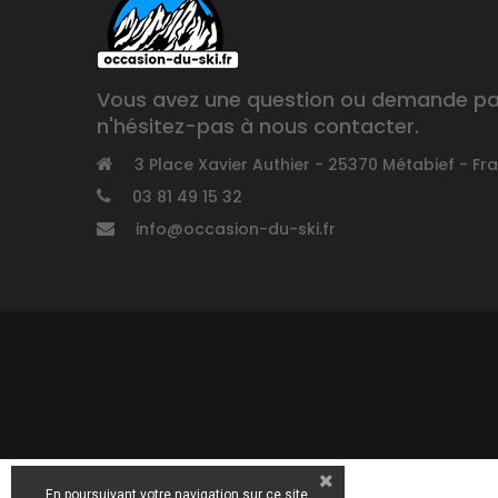
Vous avez une question ou demande part
n'hésitez-pas à nous contacter.
3 Place Xavier Authier - 25370 Métabief - Fr
03 81 49 15 32
info@occasion-du-ski.fr
En poursuivant votre navigation sur ce site,