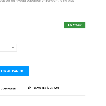
passer au niveau supérieur en rendant le ski plus
En stock
TER AU PANIER
ENVOYER À UN AMI
 COMPARER