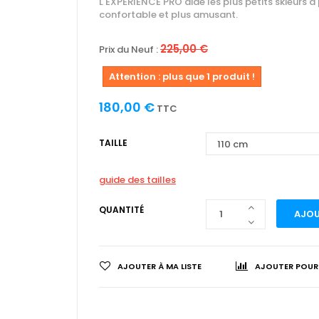
L'EXPERIENCE PRO aide les plus petits skieurs à 
confortable et plus amusant.
225,00 €
Prix du Neuf :
Attention : plus que 1 produit !
180,00 €
TTC
TAILLE
guide des tailles
QUANTITÉ
AJOU
AJOUTER À MA LISTE
AJOUTER POUR