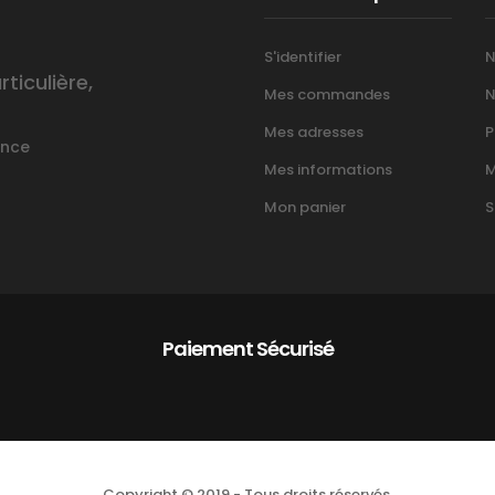
S'identifier
N
iculière,
Mes commandes
N
Mes adresses
P
ance
Mes informations
M
Mon panier
S
Paiement Sécurisé
Copyright © 2019 - Tous droits réservés.