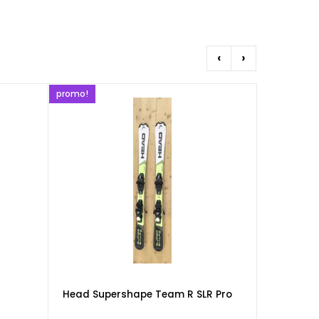
‹
›
promo!
promo!
Head Supershape Team R SLR Pro
Volkl Rac
(enfant)