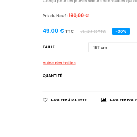
Conçu pour les jeunes skieurs débrouillés qui ai
180,00 €
Prix du Neuf :
49,00 €
70,00 €
TTC
-30%
TTC
TAILLE
guide des tailles
QUANTITÉ
AJOUTER À MA LISTE
AJOUTER POUR