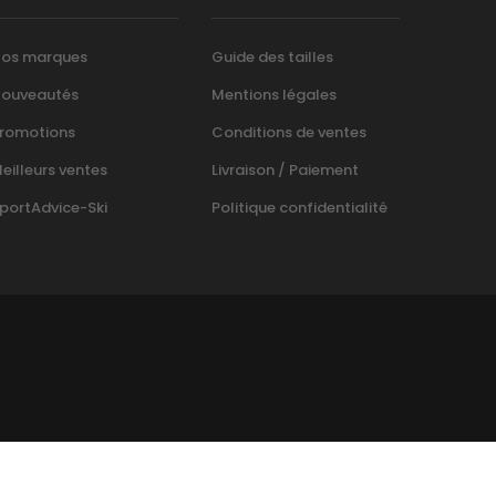
os marques
Guide des tailles
ouveautés
Mentions légales
romotions
Conditions de ventes
eilleurs ventes
Livraison / Paiement
portAdvice-Ski
Politique confidentialité