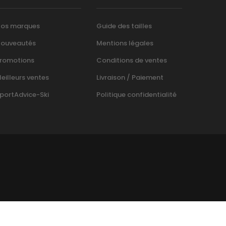
os marques
Guide des tailles
ouveautés
Mentions légales
romotions
Conditions de ventes
eilleurs ventes
Livraison / Paiement
portAdvice-Ski
Politique confidentialité