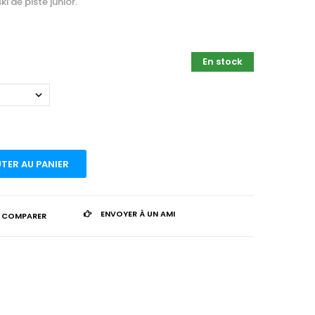
i de piste junior.
En stock
TER AU PANIER
ENVOYER À UN AMI
 COMPARER