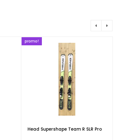
‹
›
promo!
promo!
Head Supershape Team R SLR Pro
Volkl Rac
(enfant)