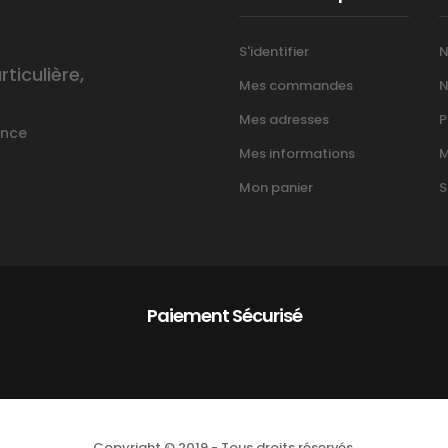
S'identifier
N
iculière,
Mes commandes
N
Mes adresses
P
ance
Mes informations
M
Mon panier
S
Paiement Sécurisé
Copyright © 2019 - Tous droits réservés.