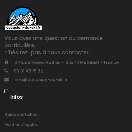
Vous avez une question ou demande
particulière,
n'hésitez-pas à nous contacter.
3 Place Xavier Authier - 25370 Métabief - France
03 81 49 15 32
info@occasion-du-ski.fr
Infos
Guide des tailles
Mentions légales