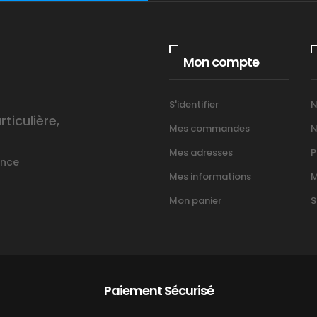
Mon compte
S'identifier
N
iculière,
Mes commandes
N
Mes adresses
P
ance
Mes informations
M
Mon panier
S
Paiement Sécurisé