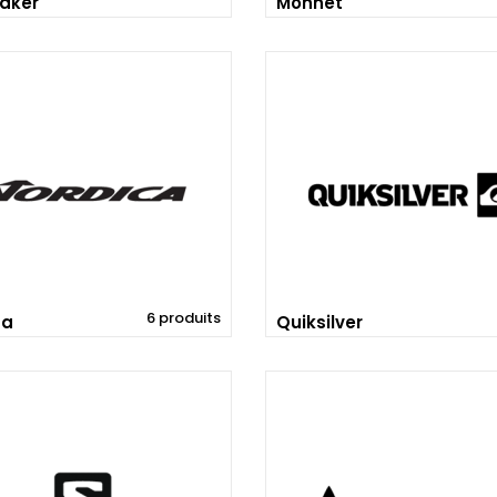
aker
Monnet
6 produits
ca
Quiksilver