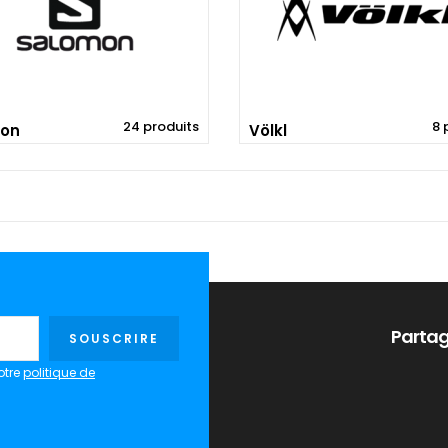
24 produits
8 
on
Völkl
Partag
SOUSCRIRE
otre
politique de