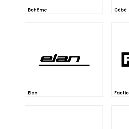
Bohême
Cébé
Elan
Facti