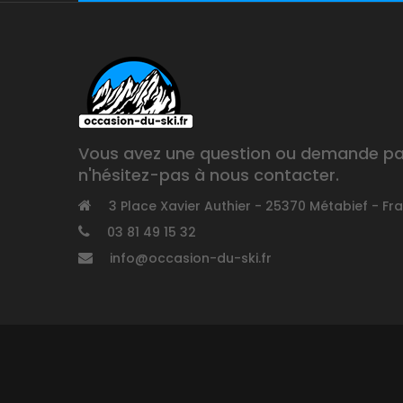
Vous avez une question ou demande part
n'hésitez-pas à nous contacter.
3 Place Xavier Authier - 25370 Métabief - Fr
03 81 49 15 32
info@occasion-du-ski.fr