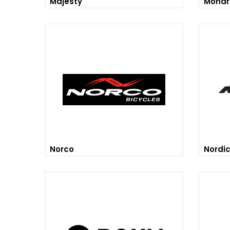
Majesty
Mondr
Norco
Nordi