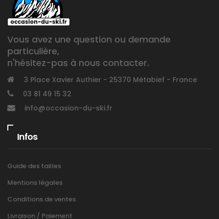
Vous avez une question ou demande
particulière,
n'hésitez-pas à nous contacter.
3 Place Xavier Authier - 25370 Métabief - France
03 81 49 15 32
info@occasion-du-ski.fr
Infos
Guide des tailles
Mentions légales
Conditions de ventes
Livraison / Paiement