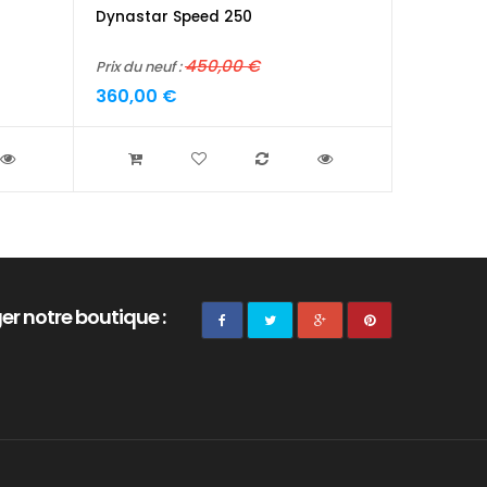
Dynastar Speed 250
Atomic M
450,00 €
Prix du neuf :
Prix du neu
360,00 €
450,00 
er notre boutique :