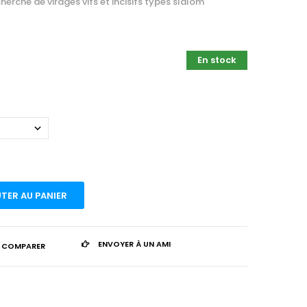
cherche de virages vifs et incisifs typés slalom
En stock
TER AU PANIER
ENVOYER À UN AMI
 COMPARER