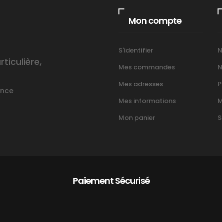
Mon compte
S'identifier
N
iculière,
Mes commandes
N
Mes adresses
P
ance
Mes informations
M
Mon panier
S
Paiement Sécurisé