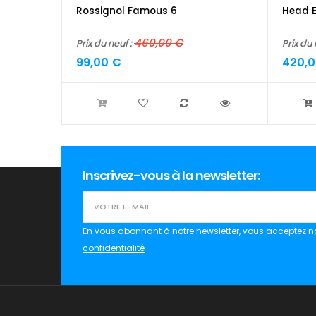
Rossignol Famous 6
Head E
460,00 €
Prix du neuf :
Prix du 
99,00 €
420,0
Inscrivez-vous à la newsletter:
En vous abonnant à notre newsletter, vous acceptez n
confidentialité