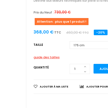
Destiné aux skieurs techniques sur piste à la re
730,00 €
Prix du Neuf :
Attention : plus que 1 produit !
368,00 €
460,00 €
TTC
-20%
TTC
TAILLE
guide des tailles
QUANTITÉ
AJOU
AJOUTER À MA LISTE
AJOUTER POUR