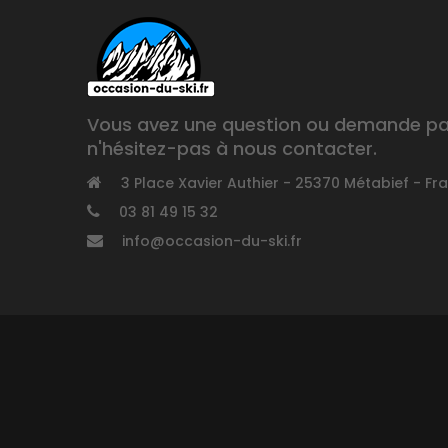
Vous avez une question ou demande part
n'hésitez-pas à nous contacter.
3 Place Xavier Authier - 25370 Métabief - Fr
03 81 49 15 32
info@occasion-du-ski.fr