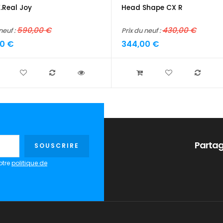
.real Joy
Head Shape CX R
590,00 €
430,00 €
neuf :
Prix du neuf :
0 €
344,00 €
Partag
SOUSCRIRE
otre
politique de