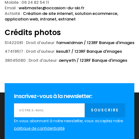
Mobile : 06 24 82 54 11
Email :
webmaster@occasion-du-ski.fr
Activité :
Création de site internet, solution ecommerce,
application web, intranet, extranet
Crédits photos
51422081 : Droit d'auteur:
famveldman / 123RF Banque d'images
47419517 : Droit d'auteur:
kesu87 / 123RF Banque d'images
38045080 : Droit d'auteur:
aenyeth / 123RF Banque d'images
Inscrivez-vous à la newsletter:
SOUSCRIRE
En vous abonnant à notre newsletter, vous acceptez notre
politique de confidentialité